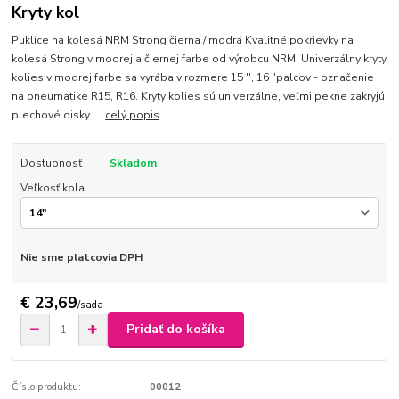
Kryty kol
Puklice na kolesá NRM Strong čierna / modrá Kvalitné pokrievky na
kolesá Strong v modrej a čiernej farbe od výrobcu NRM. Univerzálny kryty
kolies v modrej farbe sa vyrába v rozmere 15 '', 16 "palcov - označenie
na pneumatike R15, R16. Kryty kolies sú univerzálne, veľmi pekne zakryjú
plechové disky. ...
celý popis
Dostupnosť
Skladom
Veľkosť kola
Nie sme platcovia DPH
€ 23,69
/
sada
Pridať do košíka
Číslo produktu:
00012