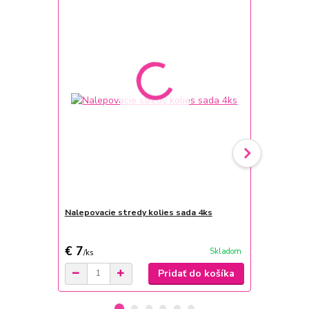
Nalepovacie stredy kolies sada 4ks
Silikónový 
Seat
€ 7
€ 7,70
Skladom
/
ks
/
ks
Pridať do košíka