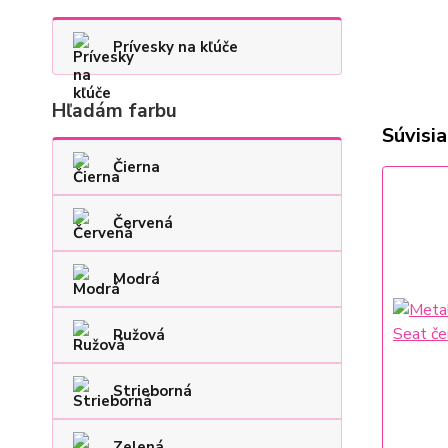
Prívesky na kľúče
Hľadám farbu
Súvisia
Čierna
Červená
Modrá
Ružová
Strieborná
Zelená