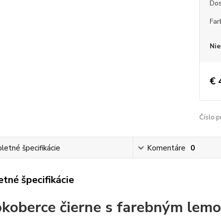
Dos
Far
Nie
€ 
Číslo p
etné špecifikácie
Komentáre
0
tné špecifikácie
koberce
čierne s farebným lemo