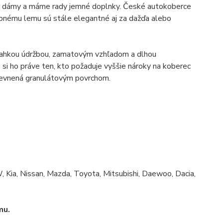
dámy a máme rady jemné doplnky.
České autokoberce
rebnému lemu sú stále elegantné aj za dažďa alebo
ahkou údržbou, zamatovým vzhľadom a dlhou
 si ho práve ten, kto požaduje vyššie nároky na koberec
pevnená granulátovým povrchom.
, Kia, Nissan, Mazda, Toyota, Mitsubishi, Daewoo, Dacia,
mu.