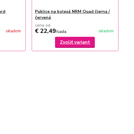
ard
Puklice na kolesá NRM Quad čierna /
červená
cena od
€ 22,49
skladom
skladom
/
sada
Zvoliť variant