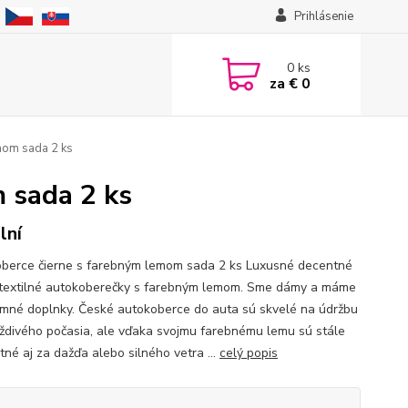
Prihlásenie
0
ks
za
€ 0
mom sada 2 ks
 sada 2 ks
lní
berce čierne s farebným lemom sada 2 ks Luxusné decentné
 textilné autokoberečky s farebným lemom. Sme dámy a máme
emné doplnky. České autokoberce do auta sú skvelé na údržbu
aždivého počasia, ale vďaka svojmu farebnému lemu sú stále
tné aj za dažďa alebo silného vetra ...
celý popis