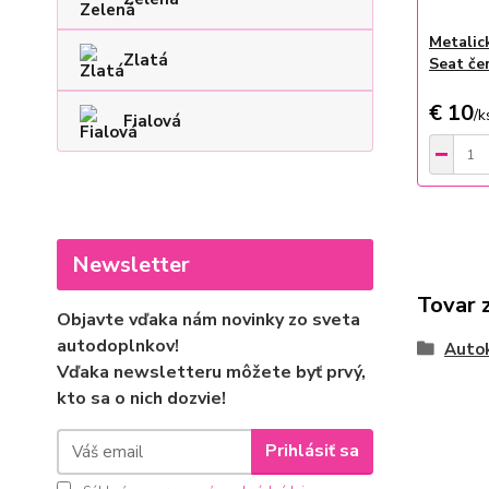
Metalic
Zlatá
Seat če
€ 10
/
k
Fialová
Newsletter
Tovar 
Objavte vďaka nám novinky zo sveta
autodoplnkov!
Auto
Vďaka newsletteru môžete byť prvý,
kto sa o nich dozvie!
Prihlásiť sa