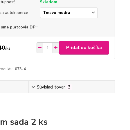
tupnosť
Skladom
ba autokoberce
 sme platcovia DPH
40
Pridať do košíka
/
ks
roduktu:
073-4
Súvisiaci tovar
3
m sada 2 ks