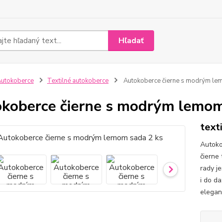
Hľadať
utokoberce
Textilné autokoberce
Autokoberce čierne s modrým le
koberce čierne s modrým lemom
texti
Autoko
čierne
rady j
i do d
elegan