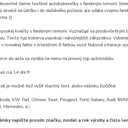
decentné čierne textilné autokoberečky s farebným lemom.
Sme 
ú skvelé na údržbu i do daždivého počasia, ale vďaka svojmu fa
tra :))
vysokej kvality s farebným lemom.
Vyznačuje sa predovšetkým ľ
ťou.
Tento typ koberca uspokojí i náročnejších zákazníkov.
Vyberie
j v rovnakej farbe s interiérom či farbou vozu!
Rubová strana je s
ce do auta sa vyrába na mieru na presný typ automobilu.
á cca 14 dni !!!
tok je možné tiež vyšiť vlastný text, alebo nášivku Kočička!
koda, VW, Fiat, Citroen, Seat, Peugeot, Ford, Subaru, Audi, BMW
, Mercedes, a i.
mky napíšte prosím značku, model a rok výroby a číslo le