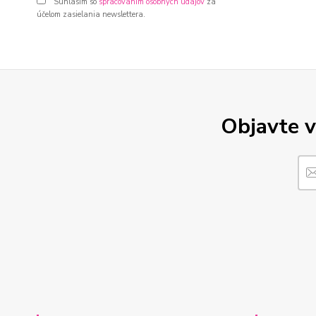
Súhlasím so
spracovaním osobných údajov
za
účelom zasielania newslettera.
Objavte v