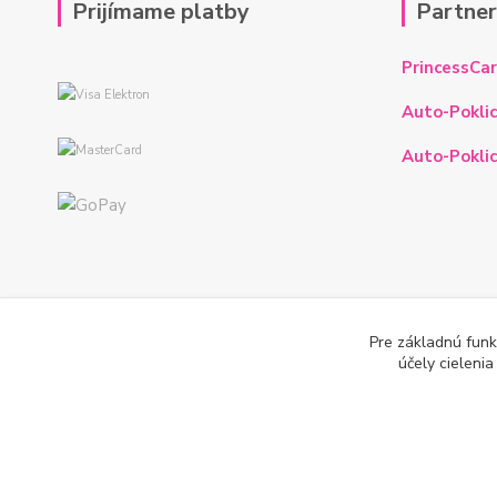
Prijímame platby
Partne
PrincessCar
Auto-Poklic
Auto-Poklic
Pre základnú funk
účely cieleni