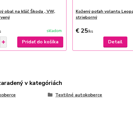
ký obal na kľúč Škoda , VW,
Kožený poťah volantu Leop
rvený
strieborný
€ 25
skladom
s
/
ks
Pridať do košíka
Detail
zaradený v kategóriách
koberce
Textilné autokoberce