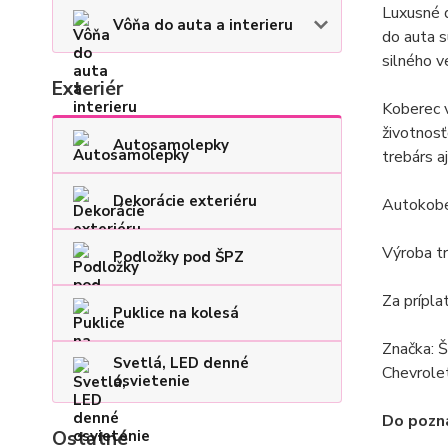
Luxusné 
Vôňa do auta a interieru
do auta s
silného ve
Exteriér
Koberec 
životnos
Autosamolepky
trebárs a
Dekorácie exteriéru
Autokober
Výroba trv
Podložky pod ŠPZ
Za prípla
Puklice na kolesá
Značka: Š
Svetlá, LED denné
Chevrolet
osvietenie
Do pozná
Ostatné